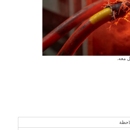
ل معه.
احظة