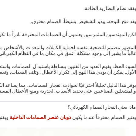
يفقد نظام البطارية الطاقة.
بعد فتح اللوحة، يبدو التشخيص بسيطاً: الصمام محترق.
لكن المهندسين المتمرسين يعلمون أن الصمامات المحترقة نادراً ما تكو
المصهر مصمم للتضحية بنفسه لحماية الكابلات والمعدات والأشخاص من ظ
غالباً ما يشير إلى وجود مشكلة أعمق في مكان ما في النظام الكهربائي
لسوء الحظ، يقوم العديد من الفنيين ببساطة باستبدال الصمامات واست
الأول. يمكن أن يؤدي هذا النهج إلى تكرار الأعطال، وتلف المعدات، وتع
يوفر هذا الدليل تحليلاً احترافيًا لحوادث انفجار الصمامات، مما يساعد
والمشغلين الصناعيين على تحديد الأسباب الجذرية ومنع الأعطال المستق
ماذا يعني انفجار الصمام الكهربائي؟
يعتبر الصمام محترقاً عندما يكون
ذوبان عنصر الصمامات الداخلية
ويفتح