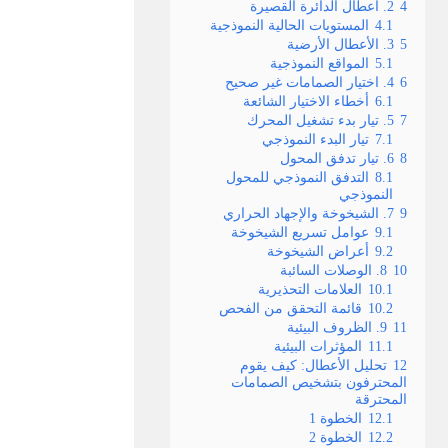
4
2. أعطال الدائرة القصيرة
4.1
المستويات الحالية النموذجية
5
3. الأعطال الأرضية
5.1
المواقع النموذجية
6
4. اختيار الصمامات غير صحيح
6.1
أخطاء الاختيار الشائعة
7
5. تيار بدء تشغيل المحرك
7.1
تيار البدء النموذجي
8
6. تيار تدفق المحول
8.1
التدفق النموذجي للمحول
النموذجي
9
7. الشيخوخة والإجهاد الحراري
9.1
عوامل تسريع الشيخوخة
9.2
أعراض الشيخوخة
10
8. الوصلات السائبة
10.1
العلامات التحذيرية
10.2
قائمة التحقق من الفحص
11
9. الظروف البيئية
11.1
المؤثرات البيئية
12
تحليل الأعطال: كيف يقوم
المحترفون بتشخيص الصمامات
المحترقة
12.1
الخطوة 1
12.2
الخطوة 2