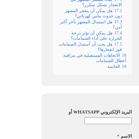
الانفجار بشكل متكرر؟
17.2
هل يمكن أن ينفجر المصهر
دون حدوث ماس كهربائي؟
17.3
هل استبدال المصهر بآخر أكبر
آمن؟
17.4
هل يمكن أن تؤثر درجة
الحرارة على أداء الصمامات؟
17.5
هل يجب أن أستبدل الصمامات
فور انفجارها؟
18
الاتجاهات المستقبلية في مراقبة
أعطال الصمامات
19
الخاتمة
البريد الإلكتروني WHATSAPP أو
الاسم
*