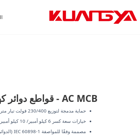
لتجاوز
لى
لمحتوى
ال
AC MCB - قواطع دوائر كهربائية مصغرة
حماية مدمجة لتوزيع 230/400 فولت تيار متردد 230/400 فولت تيار متردد - منحنيات B/C/D، 6-125 أمبير (حسب الطراز).
خيارات سعة كسر 6 كيلو أمبير/ 10 كيلو أمبير؛ سكة DIN EN 60715؛ أطراف طرفية آمنة للأصابع IP20.
مصممة وفقًا للمواصفة IEC 60898-1 (الدوائر النهائية) والمواصفة IEC 60947-2 (الصناعية، حسب الطراز).