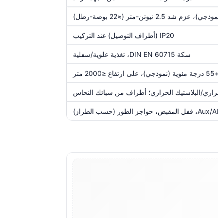
IP20 (أطراف التوصيل) عند التركيب
سكة DIN EN 60715، تغذية علوية/سفلية
حراري/البلاستيك الحراري؛ أطراف من سبائك النحاس