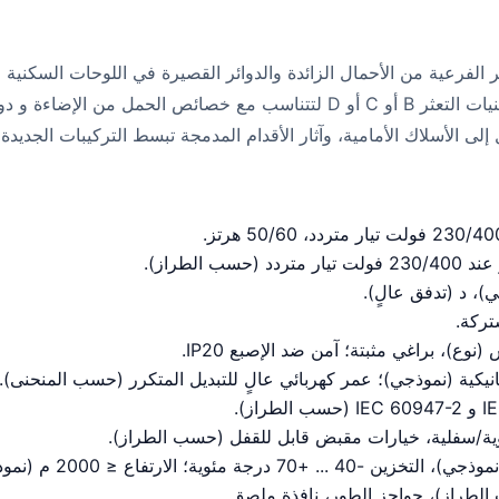
AC MC على حماية الدوائر الفرعية من الأحمال الزائدة والدوائر القصيرة في اللوحات 
تكوينات أحادية القطب إلى أربعة أقطاب مع منحنيات التعثر B أو C أو D لتتنا
)، د (تدفق عالٍ).
الطراز)، حواجز الطور، نافذة ملصق.