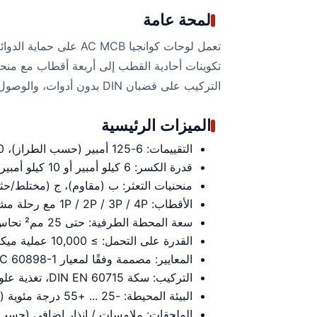
لمحة عامة
تعمل لوحات كوانجيا B
التركيب على قضبان DIN بدون أدوات، والوصول إلى الأسلاك الأمامية، وآثار الأقدام المدمجة تبسط التركيبات الجديدة والتعديلات التحديثية على حد سواء.
الميزات الرئيسية
التقييمات: 6-125 أمبير (حسب الطراز)، 230/400 فولت تيار متردد، 50/60 هرتز.
قدرة الكسر: 6 كيلو أمبير أو 10 كيلو أمبير عند 230/400 فولت تيار متردد (حسب الطراز).
منحنيات التعثر: ب (مقاوم)، ج (مختلط/حثي
الأقطاب: 1P / 2P / 3P / 4P مع رحلة مشتركة.
سعة المحطة الطرفية: حتى 25 مم² نحاس (نوع)، براغي مثبتة؛ آمن ضد الإصبع IP20.
القدرة على التحمل: ≥ 10,000 عملية ميكانيكية (نموذجي)؛ عمر كهربائي عالٍ للتبديل المتكرر (حسب المنحنى).
المعايير: مصممة وفقًا لمعيار IEC 60898-1 و IEC 60947-2 (حسب الطراز).
التركيب: سكة DIN EN 60715، تغذية علوية/سفلية، خيارات مقبض قابل للقفل (حسب الطراز).
البيئة المحيطة: -25 ... +55 درجة مئوية (نموذجي)، التخزين -40 ... +70 درجة مئوية؛ الارتفاع ≤ 2000 م (نموذجي).
الملحقات: ملامسات / إنذار إضافي (حسب 