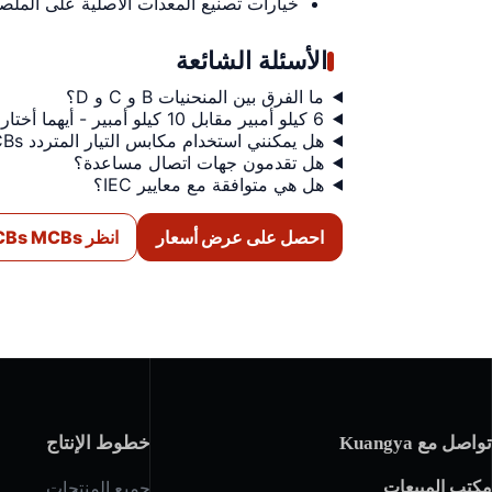
خيارات تصنيع المعدات الأصلية على المل
الأسئلة الشائعة
ما الفرق بين المنحنيات B و C و D؟
6 كيلو أمبير مقابل 10 كيلو أمبير - أيهما أختار؟
هل يمكنني استخدام مكابس التيار المتردد MCBs على التيار المستمر؟
هل تقدمون جهات اتصال مساعدة؟
هل هي متوافقة مع معايير IEC؟
احصل على عرض أسعار
انظر DC MCBs MCBs
تواصل مع Kuangya
خطوط الإنتاج
مكتب المبيعات
جميع المنتجات