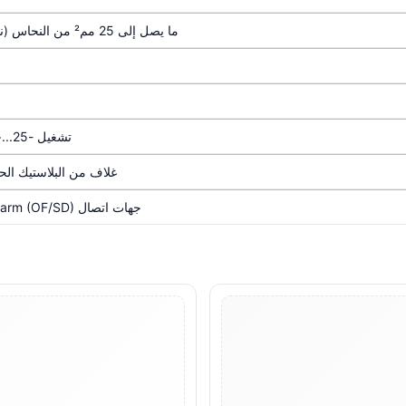
ما يصل إلى 25 مم² من النحاس (نموذجي)، عزم شد 2.5 نيوتن-متر (≈22 بوصة-رطل)
تشغيل -25...+55 درجة مئوية (نموذجي)، على ارتفاع ≤2000 متر
غلاف من البلاستيك ال
جهات اتصال Aux/Alarm (OF/SD)، قفل المقبض، حواجز الطور (حسب الطراز)