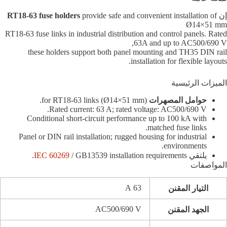
إن
provide safe and convenient installation of
RT18-63 fuse holders
Ø14×51 mm
RT18-63 fuse links in industrial distribution and control panels. Rated
63A and up to AC500/690 V,
these holders support both panel mounting and TH35 DIN rail
installation for flexible layouts.
الميزات الرئيسية
حوامل المصهرات
for RT18-63 links (Ø14×51 mm).
Rated current: 63 A; rated voltage: AC500/690 V.
Conditional short-circuit performance up to 100 kA with
matched fuse links.
Panel or DIN rail installation; rugged housing for industrial
environments.
يلتقي
/ GB13539 installation requirements.
IEC 60269
المواصفات
63 A
التيار المقنن
AC500/690 V
الجهد المقنن