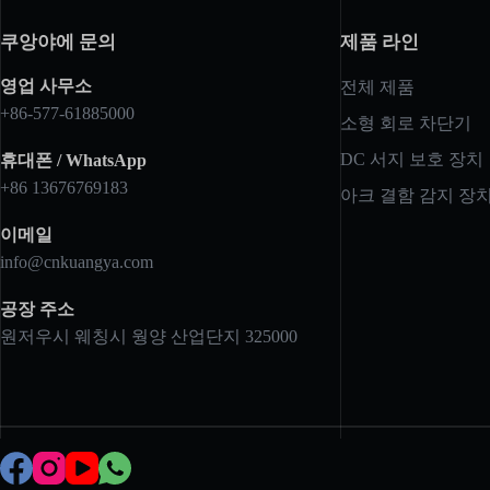
쿠앙야에 문의
제품 라인
영업 사무소
전체 제품
+86-577-61885000
소형 회로 차단기
DC 서지 보호 장치
휴대폰 / WhatsApp
+86 13676769183
아크 결함 감지 장
이메일
info@cnkuangya.com
공장 주소
원저우시 웨칭시 웡양 산업단지 325000