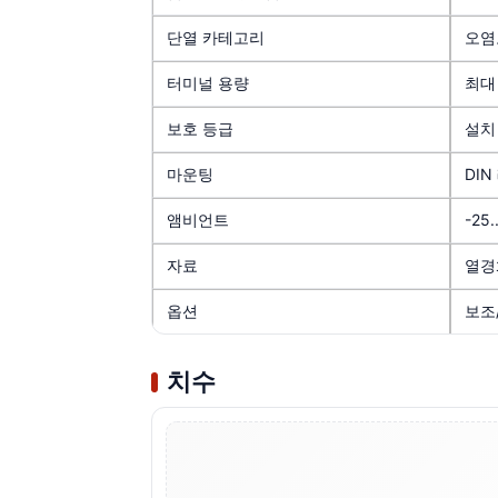
단열 카테고리
오염도
터미널 용량
최대 
보호 등급
설치 
마운팅
DIN
앰비언트
-25
자료
열경
옵션
보조/
치수