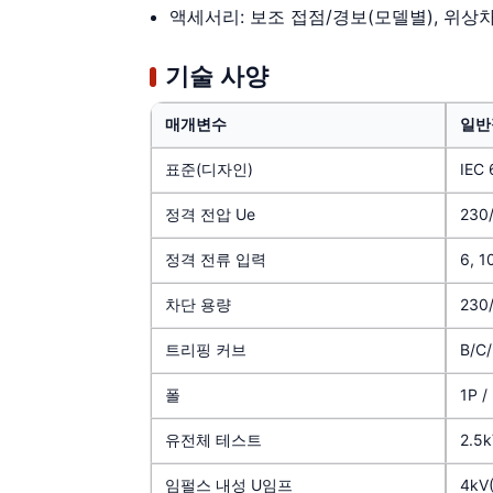
액세서리: 보조 접점/경보(모델별), 위상차
기술 사양
매개변수
일반
표준(디자인)
IEC
정격 전압 Ue
230
정격 전류 입력
6, 1
차단 용량
230
트리핑 커브
B/C
폴
1P /
유전체 테스트
2.5
임펄스 내성 U임프
4kV