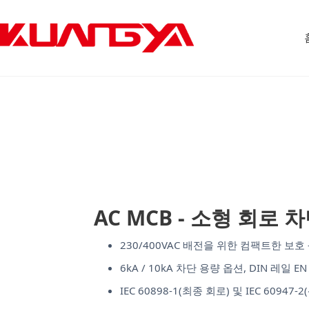
본
문
으
로
건
너
뛰
기
AC MCB - 소형 회로 
230/400VAC 배전을 위한 컴팩트한 보호 - 
6kA / 10kA 차단 용량 옵션, DIN 레일 EN
IEC 60898-1(최종 회로) 및 IEC 609