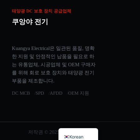
태양광 DC 보호 장치 공급업체
쿠앙야 전기
Arabic
Kuangya Electrical은 일관된 품질, 명확
Russian
한 지원 및 안정적인 납품을 필요로 하
Japanese
는 유통업체, 시공업체 및 OEM 구매자
를 위해 회로 보호 장치와 태양광 전기
Italian
부품을 제조합니다.
German
DC MCB
SPD
AFDD
OEM 지원
Spanish
Portuguese
French
English
저작권 © 2025 쿠앙야 전기 회사
Korean