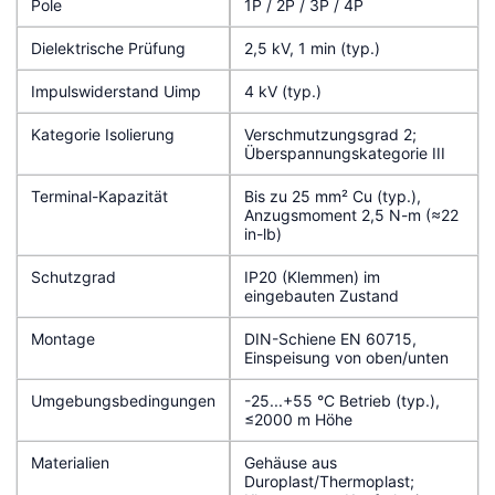
Pole
1P / 2P / 3P / 4P
Dielektrische Prüfung
2,5 kV, 1 min (typ.)
Impulswiderstand Uimp
4 kV (typ.)
Kategorie Isolierung
Verschmutzungsgrad 2;
Überspannungskategorie III
Terminal-Kapazität
Bis zu 25 mm² Cu (typ.),
Anzugsmoment 2,5 N-m (≈22
in-lb)
Schutzgrad
IP20 (Klemmen) im
eingebauten Zustand
Montage
DIN-Schiene EN 60715,
Einspeisung von oben/unten
Umgebungsbedingungen
-25...+55 °C Betrieb (typ.),
≤2000 m Höhe
Materialien
Gehäuse aus
Duroplast/Thermoplast;