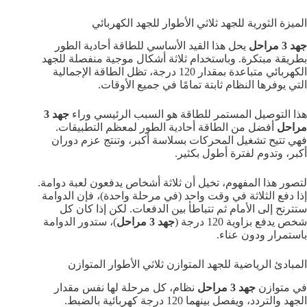
الميزة الثورية للجهد ثلاثي الأطوار للجهد الكهربائي
جهد 3 مراحل
يحل هذا القيد الأساسي للطاقة أحادية الطور
بطريقة مبتكرة. وباستخدام ثلاثة أشكال موجية منفصلة للجهد
الكهربائي متباعدة بمقدار 120 درجة، تظل الطاقة الإجمالية
التي يوفرها النظام ثابتة تمامًا في جميع الأوقات.
هذا التوصيل المستمر للطاقة هو السبب الرئيسي وراء
جهد 3
مراحل
أفضل من الطاقة أحادية الطور لمعظم التطبيقات.
فهي تتيح تشغيل المحركات بسلاسة أكبر، وتنتج عزم دوران
أكبر، وتدوم لفترة أطول بكثير.
لتصور هذا المفهوم، تخيل أن ثلاثة أشخاص يدفعون لعبة دوامة.
إذا دفع الثلاثة في وقت واحد (في مرحلة واحدة)، فإن الدوامة
ستترنح إلى الأمام ثم تتباطأ بين الدفعات. لكن إذا كان كل
شخص يدفع بزاوية 120 درجة (
جهد 3 مراحل
)، ستدور الدوامة
باستمرار ودون عناء.
المبادئ الرياضية للجهد المتوازن ثلاثي الأطوار المتوازن
في متوازن
جهد 3 مراحل
نظام، كل مرحلة لها نفس مقدار
الجهد والتردد، ويفصل بينهما 120 درجة كهربائية بالضبط.