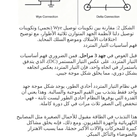
الشكل 2: مقارنة بين تكوينات توصيل Wye (نجمي) وتكوينات
توصيل دلتا لأنظمة الجهد المتوازن ثلاثية الأطوار، مع توضيح
اختلافات الأسلاك وموضع السلك المحايد.
فهم أساسيات التيار المتردد
قبل الغوص في
جهد 3 مراحل
, فمن الضروري فهم أساسيات
التيار المتردد. على عكس التيار المستمر (DC)، الذي يتدفق
باستمرار في اتجاه واحد، فإن التيار المتردد يعكس اتجاهه
بشكل دوري، مما يخلق شكل موجة جيبي.
في نظام التيار المتردد أحادي الطور، يوجد شكل موجة جهد
واحد فقط يتذبذب بين القيم الموجبة والسالبة. وهذا يعني أن
القدرة التي يوفرها النظام أحادي الطور ليست ثابتة - فهي
تنخفض إلى الصفر ثلاث مرات في كل دورة كاملة.
هذا التذبذب في الطاقة مقبول للأحمال الصغيرة مثل المصابيح
الكهربائية وأجهزة التلفزيون. ومع ذلك، فإنه يخلق مشاكل
كبيرة للمحركات والآلات الأكبر حجمًا، مما يسبب الاهتزاز
والضوضاء والتآكل المبكر.