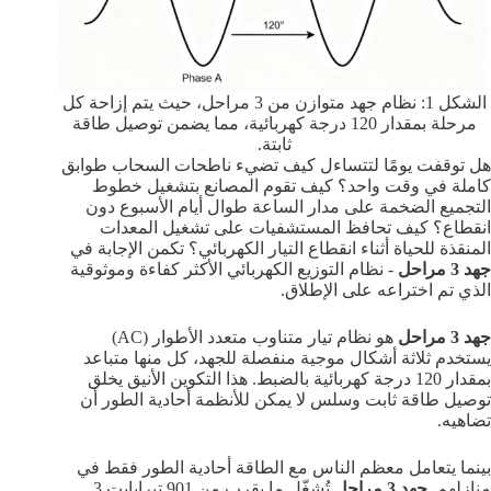
الشكل 1: نظام جهد متوازن من 3 مراحل، حيث يتم إزاحة كل
مرحلة بمقدار 120 درجة كهربائية، مما يضمن توصيل طاقة
ثابتة.
هل توقفت يومًا لتتساءل كيف تضيء ناطحات السحاب طوابق
كاملة في وقت واحد؟ كيف تقوم المصانع بتشغيل خطوط
التجميع الضخمة على مدار الساعة طوال أيام الأسبوع دون
انقطاع؟ كيف تحافظ المستشفيات على تشغيل المعدات
المنقذة للحياة أثناء انقطاع التيار الكهربائي؟ تكمن الإجابة في
جهد 3 مراحل
- نظام التوزيع الكهربائي الأكثر كفاءة وموثوقية
الذي تم اختراعه على الإطلاق.
جهد 3 مراحل
هو نظام تيار متناوب متعدد الأطوار (AC)
يستخدم ثلاثة أشكال موجية منفصلة للجهد، كل منها متباعد
بمقدار 120 درجة كهربائية بالضبط. هذا التكوين الأنيق يخلق
توصيل طاقة ثابت وسلس لا يمكن للأنظمة أحادية الطور أن
تضاهيه.
بينما يتعامل معظم الناس مع الطاقة أحادية الطور فقط في
منازلهم,
جهد 3 مراحل
تُشغّل ما يقرب من 901 تيرابايت 3