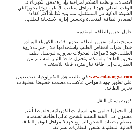
الاتصالات وأنظمة التحكم لمراقبة وإدارة تدفق الكهرباء في
الوقت الفعلي.
جهد 3 مراحل
ستلعب الأنظمة دورًا محوريًا في
الشبكة الذكية في المستقبل، مما يتيح تكاملًا أكثر كفاءة
لمصادر الطاقة المتجددة وتحسين إدارة الاستجابة للطلب.
حلول تخزين الطاقة المتقدمة
تسمح تقنيات تخزين الطاقة بتخزين فائض الكهرباء المولدة
خلال فترات انخفاض الطلب واستخدامها خلال فترات ذروة
الطلب.
جهد 3 مراحل
المحولات ضرورية لتوصيل أنظمة
تخزين الطاقة بالشبكة، وتحويل طاقة التيار المستمر من
البطاريات إلى طاقة تيار متردد قابلة للاستخدام.
www.cnkuangya.com
في طليعة هذه التكنولوجيا، حيث تعمل
على تطوير
جهد 3 مراحل
عاكسات مصممة خصيصًا لتطبيقات
تخزين الطاقة.
كهربة وسائل النقل
إن التحول العالمي نحو السيارات الكهربائية يخلق طلباً غير
مسبوق على البنية التحتية للشحن عالي الطاقة. تستخدم
معظم محطات الشحن السريع
جهد 3 مراحل
لتوفير الطاقة
العالية المطلوبة لشحن البطاريات بسرعة.