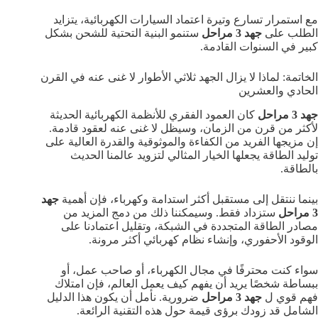
مع استمرار تسارع وتيرة اعتماد السيارات الكهربائية، يتزايد
الطلب على
جهد 3 مراحل
ستنمو البنية التحتية للشحن بشكل
كبير في السنوات القادمة.
الخاتمة: لماذا لا يزال الجهد ثلاثي الأطوار لا غنى عنه في القرن
الحادي والعشرين
جهد 3 مراحل
كان العمود الفقري للأنظمة الكهربائية الحديثة
لأكثر من قرن من الزمان، وسيظل لا غنى عنه لعقود قادمة.
إن مزيجها الفريد من الكفاءة والموثوقية والقدرة العالية على
توليد الطاقة يجعلها الخيار المثالي لتزويد عالمنا الحديث
بالطاقة.
بينما ننتقل إلى مستقبل أكثر استدامة وكهرباء، فإن أهمية
جهد
3 مراحل
ستزداد فقط. وسيمكننا ذلك من دمج المزيد من
مصادر الطاقة المتجددة في الشبكة، وتقليل اعتمادنا على
الوقود الأحفوري، وإنشاء نظام كهربائي أكثر مرونة.
سواء كنت محترفًا في مجال الكهرباء، أو صاحب عمل، أو
ببساطة شخصًا يريد أن يفهم كيف يعمل العالم، فإن امتلاك
فهم قوي ل
جهد 3 مراحل
ضرورية. نأمل أن يكون هذا الدليل
الشامل قد زودك برؤى قيمة حول هذه التقنية الرائعة.