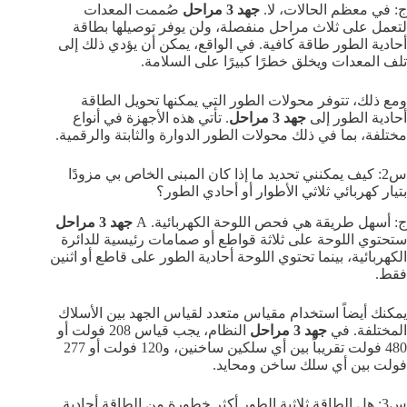
ج: في معظم الحالات، لا.
جهد 3 مراحل
صُممت المعدات
لتعمل على ثلاث مراحل منفصلة، ولن يوفر توصيلها بطاقة
أحادية الطور طاقة كافية. في الواقع، يمكن أن يؤدي ذلك إلى
تلف المعدات ويخلق خطرًا كبيرًا على السلامة.
ومع ذلك، تتوفر محولات الطور التي يمكنها تحويل الطاقة
أحادية الطور إلى
جهد 3 مراحل
. تأتي هذه الأجهزة في أنواع
مختلفة، بما في ذلك محولات الطور الدوارة والثابتة والرقمية.
س2: كيف يمكنني تحديد ما إذا كان المبنى الخاص بي مزودًا
بتيار كهربائي ثلاثي الأطوار أو أحادي الطور؟
ج: أسهل طريقة هي فحص اللوحة الكهربائية. A
جهد 3 مراحل
ستحتوي اللوحة على ثلاثة قواطع أو صمامات رئيسية للدائرة
الكهربائية، بينما تحتوي اللوحة أحادية الطور على قاطع أو اثنين
فقط.
يمكنك أيضاً استخدام مقياس متعدد لقياس الجهد بين الأسلاك
المختلفة. في
جهد 3 مراحل
النظام، يجب قياس 208 فولت أو
480 فولت تقريباً بين أي سلكين ساخنين، و120 فولت أو 277
فولت بين أي سلك ساخن ومحايد.
س3: هل الطاقة ثلاثية الطور أكثر خطورة من الطاقة أحادية