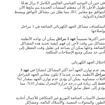
في حين أن التوحيد القياسي العالمي الكامل لا يزال هدفًا
طويل الأجل، إلا أن معظم المنشآت الجديدة يتم بناؤها الآن
لتتوافق مع معايير IEC، مما يقلل من مشاكل التوافق ويبسط
التجارة الدولية.
استكشاف مشاكل الجهد الكهربائي الشائعة في 3 مراحل
وإصلاحها
حتى أكثرها تصميماً
جهد 3 مراحل
يمكن أن تواجه الأنظمة
مشاكل من وقت لآخر. إن فهم كيفية تحديد هذه المشاكل
الشائعة وحلها يمكن أن يساعد في تقليل وقت التعطل إلى
أدنى حد ممكن ومنع الإصلاحات المكلفة.
اختلال الجهد الكهربائي
يعد عدم توازن الجهد أحد أكثر المشاكل انتشارًا في
جهد 3
مراحل
الأنظمة. يحدث عندما لا تكون مقادير الجهد للمراحل
الثلاث متساوية. يمكن أن يؤدي عدم توازن الجهد بمقدار 2%
فقط إلى زيادة في درجة حرارة المحرك بمقدار 10%، مما
يؤدي إلى عطل سابق لأوانه.
تشمل الأسباب الشائعة التوزيع غير المتكافئ للأحمال أحادية
الطور، والمحولات المعيبة، والأسلاك التالفة، ومشاكل