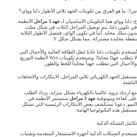
س5: ما هو الفرق بين تكوينات الجهد ثلاثي الأطوار دلتا وواي؟
ج: دلتا وواي هما التكوينان الأساسيان لـ
جهد 3 مراحل
الأنظمة.
في تكوين دلتا، يتم توصيل المراحل الثلاث في شكل مثلث
بدون سلك محايد. أما في تكوين الواي، فتتصل الأطوار الثلاثة
بنقطة محايدة مشتركة، مما يشكل شكل Y.
تُستخدم تكوينات دلتا عادةً لنقل الطاقة العالية والأحمال التي
لا تتطلب جهدًا محايدًا. وتستخدم تكوينات Wye لأنظمة التوزيع
والأحمال التي تتطلب جهداً محايداً للخط والطور.
مستقبل الجهد الكهربائي ثلاثي المراحل: الابتكارات والاتجاهات
الناشئة
مع ازدياد تزويد عالمنا بالكهرباء بشكل متزايد، يزداد الطلب
على كفاءة وموثوقية
جهد 3 مراحل
ستستمر الأنظمة في
النمو. دعونا نستكشف بعض الابتكارات الرئيسية التي تشكل
مستقبل هذه التكنولوجيا الهامة.
تكامل الشبكة الذكية
تستخدم الشبكات الذكية أجهزة الاستشعار المتقدمة وتقنيات