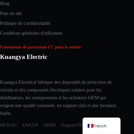
Blog
Plan du site
Politique de confidentialité
Conditions générales d'utilisation
Arabic
Russian
Fournisseur de protection CC pour le solaire
Kuangya Electric
Japanese
Korean
Italian
Kuangya Electrical fabrique des dispositifs de protection de
German
circuits et des composants électriques solaires pour les
Spanish
distributeurs, les entrepreneurs et les acheteurs OEM qui
exigent une qualité constante, un support clair et une livraison
Portuguese
fiable.
English
MCB DC
DOCUP
AFDD
Support OEM
French