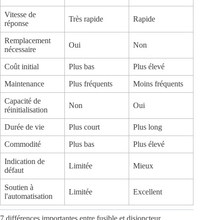
Vitesse de
Très rapide
Rapide
réponse
Remplacement
Oui
Non
nécessaire
Coût initial
Plus bas
Plus élevé
Maintenance
Plus fréquents
Moins fréquents
Capacité de
Non
Oui
réinitialisation
Durée de vie
Plus court
Plus long
Commodité
Plus bas
Plus élevé
Indication de
Limitée
Mieux
défaut
Soutien à
Limitée
Excellent
l'automatisation
7 différences importantes entre fusible et disjoncteur