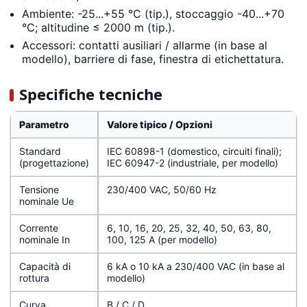
Ambiente: -25...+55 °C (tip.), stoccaggio -40...+70
°C; altitudine ≤ 2000 m (tip.).
Accessori: contatti ausiliari / allarme (in base al
modello), barriere di fase, finestra di etichettatura.
Specifiche tecniche
Parametro
Valore tipico / Opzioni
Standard
IEC 60898-1 (domestico, circuiti finali);
(progettazione)
IEC 60947-2 (industriale, per modello)
Tensione
230/400 VAC, 50/60 Hz
nominale Ue
Corrente
6, 10, 16, 20, 25, 32, 40, 50, 63, 80,
nominale In
100, 125 A (per modello)
Capacità di
6 kA o 10 kA a 230/400 VAC (in base al
rottura
modello)
Curva
B / C / D