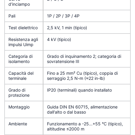
d'inciampo
Pali
1P / 2P / 3P / 4P
Test dielettrico
2,5 kV, 1 min (tipico)
Resistenza agli
4 kV (tipico)
impulsi Uimp
Categoria di
Grado di inquinamento 2; categoria di
isolamento
sovratensione III
Capacità del
Fino a 25 mm² Cu (tipico), coppia di
terminale
serraggio 2,5 N-m (≈22 in-lb)
Grado di
IP20 (terminali) quando installato
protezione
Montaggio
Guida DIN EN 60715, alimentazione
dall'alto o dal basso
Ambiente
Funzionamento a -25...+55 °C (tipico),
altitudine ≤2000 m