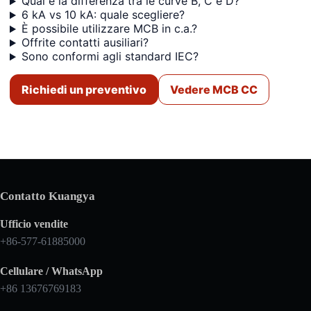
Qual è la differenza tra le curve B, C e D?
6 kA vs 10 kA: quale scegliere?
È possibile utilizzare MCB in c.a.?
Offrite contatti ausiliari?
Sono conformi agli standard IEC?
Richiedi un preventivo
Vedere MCB CC
Contatto Kuangya
Ufficio vendite
+86-577-61885000
Cellulare / WhatsApp
+86 13676769183