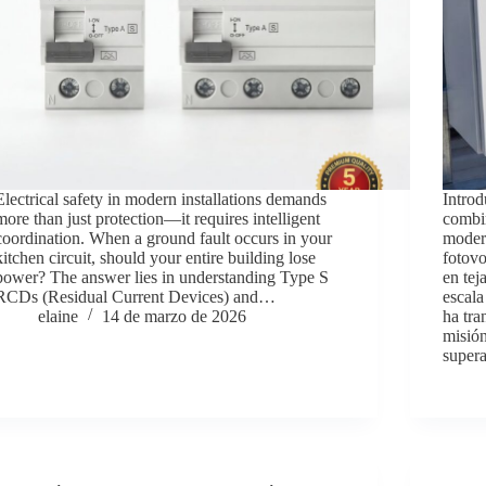
Electrical safety in modern installations demands
Introd
more than just protection—it requires intelligent
combin
coordination. When a ground fault occurs in your
modern
kitchen circuit, should your entire building lose
fotovo
power? The answer lies in understanding Type S
en tej
RCDs (Residual Current Devices) and…
escala
elaine
14 de marzo de 2026
ha tra
misión
supera