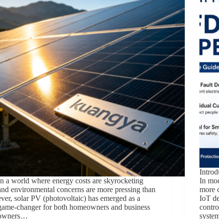
Introd
In a world where energy costs are skyrocketing
In mod
and environmental concerns are more pressing than
more c
ever, solar PV (photovoltaic) has emerged as a
IoT d
game-changer for both homeowners and business
contro
owners…
syste