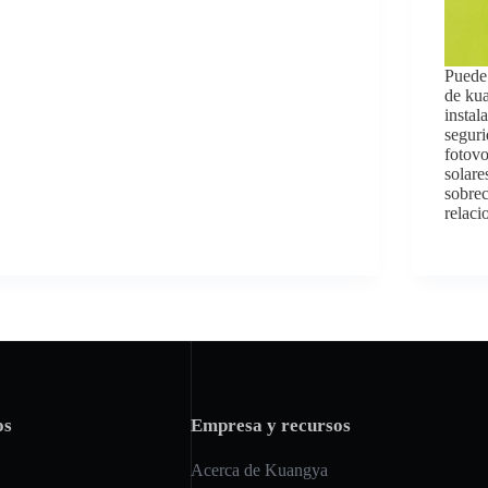
Puede 
de kua
instal
segur
fotovo
solare
sobrec
relaci
os
Empresa y recursos
Acerca de Kuangya