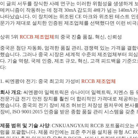
이 글의 서두를 장식한 사례 연구는 이러한 위험성을 생생하게 보여
메커니즘이 작동하는 데 정격 30mA 감도의 4배가 넘는 140mA
나타났습니다. 이 장치에는 위조된 CE 마크와 위조된 테스트 
문가가 제대로 설치한 인증된 제조업체를 선택했다면 이런 비극
상위 5위
RCCB 제조업체
의 중국 진출 품질, 혁신, 신뢰성
중국은 첨단 자동화, 엄격한 품질 관리, 경쟁력 있는 가격을 결
했습니다. 그러나 중국 시장은 세계적 수준의 제조업체부터 의
다. 기술 역량, 국제 인증, 제조 규모, 혁신, 고객 피드백을 기준으
다:
1. 씨엔쾅야 전기: 중국 최고의 가성비
RCCB 제조업체
회사 개요
: 씨엔쾅야 일렉트릭은 슈나이더 일렉트릭, 지멘스 등
전문가급 전기 안전 장치를 훨씬 더 합리적인 가격대로 제공하는
했습니다. 중국의 전기 장비 제조 허브인 저장성 원저우에 본사를 
장비, ISO 9001:2015 인증을 받은 종합 품질 관리 시스템을 
제품 범위 및 기술 사양
: CNKUANGYA의 RCCB 포트폴리오
럼을 포괄합니다. 제품 라인에는 표준 주거용 설치용 유형 AC RC