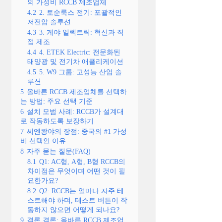
의 가성비 RCCB 제조업체
4.2
2. 토순룩스 전기: 포괄적인
저전압 솔루션
4.3
3. 게야 일렉트릭: 혁신과 직
접 제조
4.4
4. ETEK Electric: 전문화된
태양광 및 전기차 애플리케이션
4.5
5. W9 그룹: 고성능 산업 솔
루션
5
올바른 RCCB 제조업체를 선택하
는 방법: 주요 선택 기준
6
설치 모범 사례: RCCB가 설계대
로 작동하도록 보장하기
7
씨엔쾅야의 장점: 중국의 #1 가성
비 선택인 이유
8
자주 묻는 질문(FAQ)
8.1
Q1: AC형, A형, B형 RCCB의
차이점은 무엇이며 어떤 것이 필
요한가요?
8.2
Q2: RCCB는 얼마나 자주 테
스트해야 하며, 테스트 버튼이 작
동하지 않으면 어떻게 되나요?
9
결론 결론: 올바른 RCCB 제조업