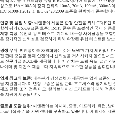
템 및 EV 충전 인프라용 유형 B RCCB, 성가신 트립에 대한 내성
성으로 16A~100A의 정격 전류와 10mA, 30mA, 100mA, 3
IEC 61008-1:2012 및 IEC 62423:2009 표준을 완벽하게 준수합니다
인증 및 품질 보증
: 씨엔쾅야 제품은 환경 안전을 위해 CE(유럽 적
합성 평가), SAA(표준 호주), RoHS 준수 등 포괄적인 국제 
저항 측정, 유전체 강도 테스트, 기계적 내구성 사이클링을 포함한
은 장기적인 신뢰성을 검증하기 위해 확장된 유형 테스트를 받습
경쟁 우위
: 씨엔쾅야를 차별화하는 것은 탁월한 가치 제안입니다.
접 판매 모델을 통해 안전이나 신뢰성을 저하시키지 않으면서도 일
로 전문가급 RCCB를 제공합니다. 이 장치는 트립 속도, 접점 
나이더 및 지멘스 제품보다 지속적으로 우수한 성능을 발휘합니
업계 최고의 보증
: 대부분의 경쟁업체가 제공하는 업계 표준인 1
을 지원합니다. 이 연장 보증은 품질 관리 프로세스와 장기적인
제조 결함, 조기 접촉 마모, 캘리브레이션 드리프트에 대해 적용
술 지원이 제공됩니다.
글로벌 도달 범위
: 씨엔쾅야는 아시아, 중동, 아프리카, 유럽, 
파트너십과 기술 지원 센터를 구축하고 있습니다. 이 회사의 제품은