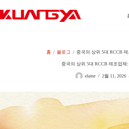
본
문
으
로
건
너
뛰
기
홈
블로그
중국의 상위 5대 RCCB 제
/
/
중국의 상위 5대 RCCB 제조업체:
elaine
2월 11, 2026