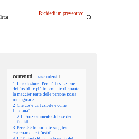
Richiedi un preventivo
irca
contenuti
nascondersi
1
Introduzione: Perché la selezione
dei fusibili è più importante di quanto
la maggior parte delle persone possa
immaginare
2
Che cos'è un fusibile e come
funziona?
2.1
Funzionamento di base dei
fusibili
3
Perché è importante scegliere
correttamente i fusibili
4
I 7 fattori chiave nella scelta dei