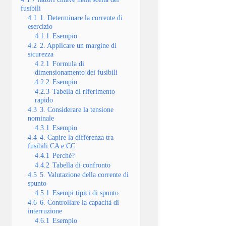
fusibili
4.1
1. Determinare la corrente di
esercizio
4.1.1
Esempio
4.2
2. Applicare un margine di
sicurezza
4.2.1
Formula di
dimensionamento dei fusibili
4.2.2
Esempio
4.2.3
Tabella di riferimento
rapido
4.3
3. Considerare la tensione
nominale
4.3.1
Esempio
4.4
4. Capire la differenza tra
fusibili CA e CC
4.4.1
Perché?
4.4.2
Tabella di confronto
4.5
5. Valutazione della corrente di
spunto
4.5.1
Esempi tipici di spunto
4.6
6. Controllare la capacità di
interruzione
4.6.1
Esempio