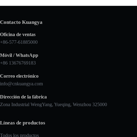
Contacto Kuangya
Oficina de ventas
+86-577-61885000
Móvil / WhatsApp
+86 13676769183
Correo electrónico
info@cnkuangya.com
Dirección de la fábrica
Zona Industrial WengYang, Yueqing, Wenzhou 325000
Líneas de productos
Todos los productos