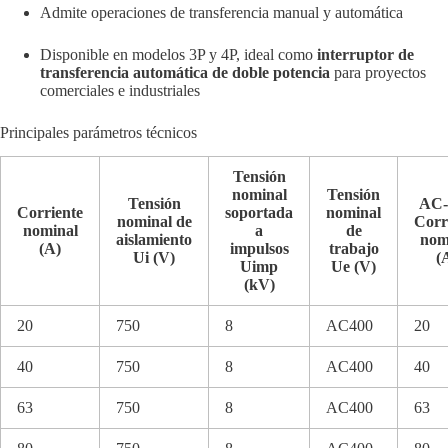
Admite operaciones de transferencia manual y automática
Disponible en modelos 3P y 4P, ideal como
interruptor de
transferencia automática de doble potencia
para proyectos
comerciales e industriales
Principales parámetros técnicos
Tensión
nominal
Tensión
Tensión
AC-
Corriente
soportada
nominal
nominal de
Corr
nominal
a
de
aislamiento
nom
(A)
impulsos
trabajo
Ui (V)
(
Uimp
Ue (V)
(kV)
20
750
8
AC400
20
40
750
8
AC400
40
63
750
8
AC400
63