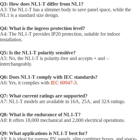
Q3: How does NL1-T differ from NL1?
A3: The NL1-T has a slimmer body to save panel space, while the
NL1 is a standard size design.
Q4: What is the ingress protection level?
A4: The NL1-T provides IP20 protection, suitable for indoor
installation.
Q5: Is the NL1-T polarity sensitive?
A5: No, the NL1-T is polarity-free and accepts + and –
interchangeably.
Q6: Does NL1-T comply with IEC standards?
A6: Yes, it complies with
IEC 60947-3
.
Q7: What current ratings are supported?
A7: NL1-T models are available in 16A, 25A, and 32A ratings.
Q8: What is the endurance of NL1-T?
A8: It offers 18,000 mechanical and 2,000 electrical operations.
Q9: What applications is NL1-T best for?
A9: It is ideal for narrow PV panels, slim combiner boxes, and space-