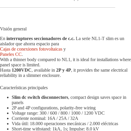
Visión general
En
interruptores seccionadores de c.c.
La serie NL1-T slim es un
aislador que ahorra espacio para
Cajas de conexiones fotovoltaicas
y
Paneles CC
.
With a thinner body compared to NL1, it is ideal for installations where
panel space is limited.
Hasta
1200VDC
, available in
2P y 4P
, it provides the same electrical
reliability in a slimmer enclosure.
Características principales
Slim dc switch disconnectors
, compact design saves space in
panels
2P and 4P configurations, polarity-free wiring
Voltage range: 300 / 600 / 800 / 1000 / 1200 VDC
Corriente nominal: 16A / 25A / 32A
Vida útil: 18.000 operaciones mecánicas / 2.000 eléctricas
Short-time withstand: 1kA, 1s; Impulse: 8.0 kV