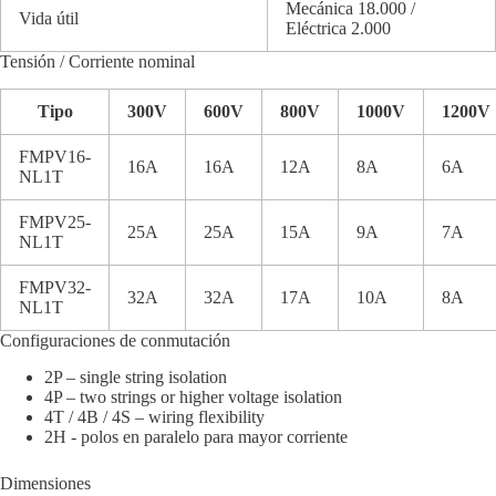
Mecánica 18.000 /
Vida útil
Eléctrica 2.000
Tensión / Corriente nominal
Tipo
300V
600V
800V
1000V
1200V
FMPV16-
16A
16A
12A
8A
6A
NL1T
FMPV25-
25A
25A
15A
9A
7A
NL1T
FMPV32-
32A
32A
17A
10A
8A
NL1T
Configuraciones de conmutación
2P – single string isolation
4P – two strings or higher voltage isolation
4T / 4B / 4S – wiring flexibility
2H - polos en paralelo para mayor corriente
Dimensiones