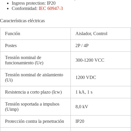
Ingress protection: IP20
Conformidad:
IEC 60947-3
Características eléctricas
Función
Aislador, Control
Postes
2P / 4P
Tensión nominal de
300-1200 VCC
funcionamiento (Ue)
Tensión nominal de aislamiento
1200 VDC
(Ui)
Resistencia a corto plazo (Icw)
1 kA, 1 s
Tensión soportada a impulsos
8,0 kV
(Uimp)
Protección contra la penetración
IP20