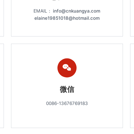
EMAIL：
info@cnkuangya.com
elaine19851018@hotmail.com
微信
0086-13676769183