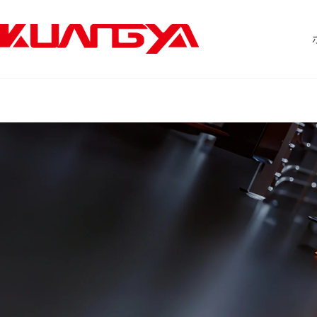
コ
ン
テ
ン
ツ
へ
ス
キ
ッ
プ