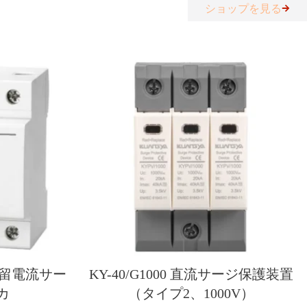
ショップを見る
4極残留電流サー
KY-40/G1000 直流サージ保護装置
カ
（タイプ2、1000V）