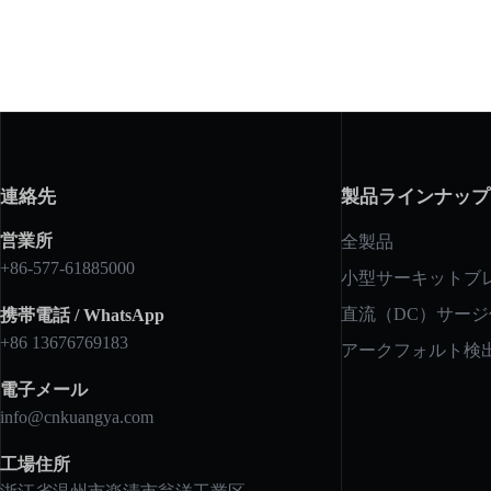
連絡先
製品ラインナップ
営業所
全製品
+86-577-61885000
小型サーキットブ
直流（DC）サー
携帯電話 / WhatsApp
+86 13676769183
アークフォルト検
電子メール
info@cnkuangya.com
工場住所