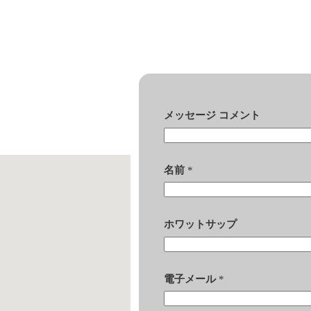
メッセージ コメント
名前
*
ホワットサップ
電子メール
*