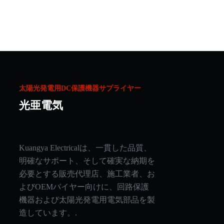
太陽光発電用DC保護機器サプライヤー
光亜電気
Kuangya Electricalは、一貫した品質、
Arabic
明確なサポート、そして確実な納期を
Russian
必要とする販売代理店、施工業者、お
よびOEMバイヤー向けに、回路保護
Korean
機器および太陽光発電用電気部品を製
Italian
造しています。.
German