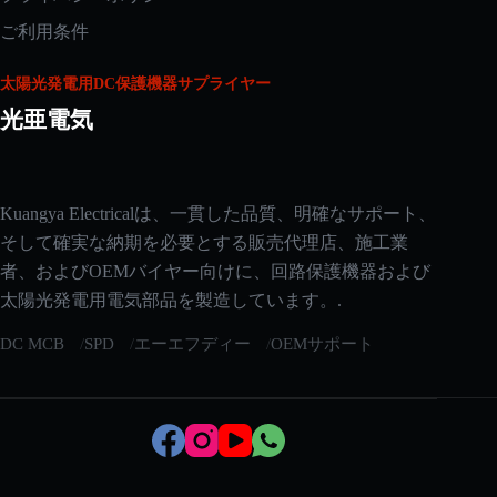
ご利用条件
太陽光発電用DC保護機器サプライヤー
光亜電気
Arabic
Kuangya Electricalは、一貫した品質、明確なサポート、
Russian
そして確実な納期を必要とする販売代理店、施工業
者、およびOEMバイヤー向けに、回路保護機器および
Korean
太陽光発電用電気部品を製造しています。.
Italian
DC MCB
SPD
エーエフディー
OEMサポート
German
Spanish
Portuguese
French
English